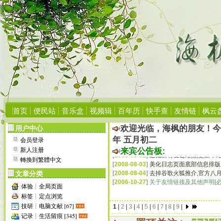
[
2006-10-27
]
关于友情链接及其他声明[必
[
2006-09-08
]
本站网络硬盘共享空间!
[
2006-09-06
]
手机Wap用户访问地址:http://h
[
2006-09-06
]
转载本站文章请标明来源、
[
2006-07-03
]
成功升级程序至PJBlog2 v2.
[
2006-04-23
]
受Blog垃圾信息骚扰,遂升级
[
2006-05-16
]
建议您使用IE6.0浏览器,
显示
[
2006-05-16
]
申请友情链接请点这里看说
[
2006-05-16
]
如未特别说明,本站所有内
[
2006-05-17
]
本站部分资源需要会员才能
[
2006-05-17
]
若您对本站有任何建议或意见
首页
便民站
音乐盒
视频辑
百年历
快手查
友情链
枫云
[
2006-05-17
]
欢迎大家加入本站交流群:
6
[
2006-06-17
]
增加世界杯在线播放平台:
欢迎光临，海枫的朋友！
用户中心
[
2006-07-15
]
第一次清理“垃圾”注册ID:
年 五月初二
会员登录
[
2006-08-27
]
增加侧栏在线Flash播放器;
[
2008-08-01
]
通知所有友链站点,更新本站
新人注册
来宾公告板:
[
2008-08-03
]
美化日志页面底部信息排版
轉換到繁體中文
[
2008-08-04
]
去掉谷歌火狐推介,官方八月
文章分类
[
2006-10-27
]
关于友情链接及其他声明[必
[
2006-09-08
]
本站网络硬盘共享空间!
体验┊全局页面
[
2006-09-06
]
手机Wap用户访问地址:http://h
标签┊定点浏览
[
2006-09-06
]
转载本站文章请标明来源、
技研┊电脑文献 [67]
1
|
2
|
3
|
4
|
5
|
6
|
7
|
8
|
9
|
[
2006-07-03
]
成功升级程序至PJBlog2 v2.
记录┊生活留痕 [345]
[
2006-04-23
]
受Blog垃圾信息骚扰,遂升级