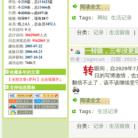
评论:
今日
0
篇，总计
1623
篇
阅读全文...
留言:
今日
0
条，总计
666
条
引用:
今日
0
次，总计
7
次
Tags:
网站
生活记录
链接:
待审
0
个，现有
18
个
会员:
线上
4
人，总会员
3452
人
今日访问:
0
次
分类:
记录┊生活留痕
总计访问:
30429605
人次
日志浏览总和:
9162065
次
建站初期:
2005-07-22
一转眼，三年没更
改版日期:
2006-04-23
回评新制:
2007-10-24
作者:jogocun 日期:2023-
成功运转:
7686
天
转
眼间，自2020
收藏多年的文章
日的写博激情，也
【 全部文章+罗列 】点击我展开↓
翻倍不止了，该不该继续坚
支持信息图标
阅读全文...
Tags:
生活记录
分类:
记录┊生活留痕