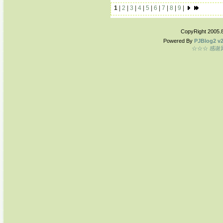
1
|
2
|
3
|
4
|
5
|
6
|
7
|
8
|
9
|
CopyRight 2005.
Powered By
PJBlog2 v2
☆☆☆ 感谢