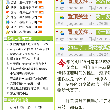
置顶关注∴
本站
进阶┊源码脚本 [44]
[
2006-05-16
]
建议您使用IE6.0浏览器,
显示
共享┊资源分享 [131]
作者:jogocun 日期:2005-
[
2006-05-16
]
申请友情链接请点这里看说
文悟┊健康心扉 [128]
[
2006-05-16
]
如未特别说明,本站所有内
置顶关注∴
关于友
捕捉┊美图摄影 [22]
[
2006-05-17
]
本站部分资源需要会员才能
[
2006-05-17
]
若您对本站有任何建议或意见
前沿┊视听影音 [98]
作者:jogocun 日期:2005-
[
2006-05-17
]
欢迎大家加入本站交流群:
6
评论┊唠叨资讯 [84]
[
2006-06-17
]
增加世界杯在线播放平台:
置顶关注∴
宝藏┊岁月收藏 [35]
《十
[
2006-07-15
]
第一次清理“垃圾”注册ID:
随机出现的文章
作者:jogocun 日期:2005-
[
2006-08-27
]
增加侧栏在线Flash播放器;
[
2008-08-01
]
通知所有友链站点,更新本站
汇款类的骗子短信曝光091224
20年了，网站被黑
[
2008-08-03
]
美化日志页面底部信息排版
46个不可不知的生活小常识[推
[
2008-08-04
]
去掉谷歌火狐推介,官方八月
荐]
福建沿海又来台风了～
作者:jogocun 日期:2024-
看英汉对照学人生哲理
今
年的4月28日是本站域名“
终于通过taobao的支付宝个人
纪念日，明年5月份就是
认证了
本站程序成功升级到 PJBlog2
v2.6 bu...
情怀随着时间的推进，渐渐
中秋国庆前奏祝语
完成改造Wheat两栏皮肤为三
也仅仅是情怀了，工作原因
栏
实测华硕EPC使用“一键
史。更多的分享被微信、抖
GHOST”与“Windo...
史上最全的核爆炸全集，高清
物所代替了。
晰
梦见网友小毅
网站统计信息
昨天偶然间用手机打开本
日志:
今日
0
篇，总计
1012
篇
网站，如右图。