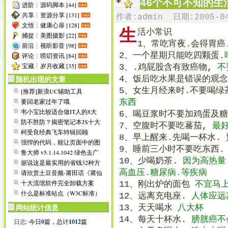
[
2006-07-03
]
成功升级程序至PJBlog2 v2.
46个不可不知的生
进阶┊源码脚本 [44]
[
2006-04-23
]
受Blog垃圾信息骚扰,遂升级
共享┊资源分享 [131]
作者:admin 日期:2005-04
[
2006-05-16
]
建议您使用IE6.0浏览器,
显示
文悟┊健康心扉 [128]
生
[
2006-05-16
]
申请友情链接请点这里看说
活小常识
捕捉┊美图摄影 [22]
[
2006-05-16
]
如未特别说明,本站所有内
1、常吃宵夜.会得胃癌
前沿┊视听影音 [98]
[
2006-05-17
]
本站部分资源需要会员才能
2、一个星期只能吃四颗蛋.
评论┊唠叨资讯 [84]
[
2006-05-17
]
若您对本站有任何建议或意见
[
2006-05-17
]
欢迎大家加入本站交流群:
6
宝藏┊岁月收藏 [35]
3、.鸡屁股含有致癌物,
不
[
2006-06-17
]
增加世界杯在线播放平台:
4、饭后吃水果是错误的观
随机出现的文章
[
2006-07-15
]
第一次清理“垃圾”注册ID:
5、女生月经来时.不要喝绿
[推荐]新浪UC辅助工具
[
2006-08-27
]
增加侧栏在线Flash播放器;
UCTOOLS
要回老家过年了哦
[
2008-08-01
东西
]
通知所有友链站点,更新本站
[
2008-08-03
]
美化日志页面底部信息排版
韦小宝比较适合做IT人的8大
6、喝豆浆时不要加鸡蛋及
理由
[
2008-08-04
]
去掉谷歌火狐推介,官方八月
防不胜防？揭密笔记本JS十大
7、空腹时不要吃蕃茄,
最
骗人招数
柯受良经典飞车特辑回顾
8、早上醒来.先喝一杯水.
强悍的代码，能让页面中的图
9、睡前三小时不要吃东西
片飞起来
鲁大师 v5.1.14.1042 绿色去广
告单文件...
10、少喝奶茶.
因为高热量
据说这是最实用的省钱32种方
法
高血压.糖尿病.等疾病
请欣赏土豆音频-莆田话《莆仙
人》
十大流氓软件完全卸载方案
11、刚出炉的面包
不宜马
什么是标准站点（W3C标准）
12、远离充电座.
人体应远
13、天天喝水
八大杯
网站统计信息
14、每天十杯水.
膀胱癌不
日志:
今日
0
篇，总计
1012
篇