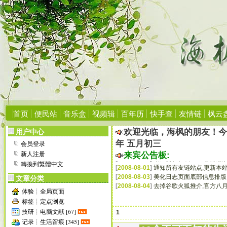
[
2006-10-27
]
关于友情链接及其他声明[必
[
2006-09-08
]
本站网络硬盘共享空间!
[
2006-09-06
]
手机Wap用户访问地址:http://h
[
2006-09-06
]
转载本站文章请标明来源、
[
2006-07-03
]
成功升级程序至PJBlog2 v2.
[
2006-04-23
]
受Blog垃圾信息骚扰,遂升级
[
2006-05-16
]
建议您使用IE6.0浏览器,
显示
[
2006-05-16
]
申请友情链接请点这里看说
[
2006-05-16
]
如未特别说明,本站所有内
[
2006-05-17
]
本站部分资源需要会员才能
首页
便民站
音乐盒
视频辑
百年历
快手查
友情链
枫云
[
2006-05-17
]
若您对本站有任何建议或意见
[
2006-05-17
]
欢迎大家加入本站交流群:
6
欢迎光临，海枫的朋友！
用户中心
[
2006-06-17
]
增加世界杯在线播放平台:
年 五月初三
会员登录
[
2006-07-15
]
第一次清理“垃圾”注册ID:
新人注册
来宾公告板:
[
2006-08-27
]
增加侧栏在线Flash播放器;
轉換到繁體中文
[
2008-08-01
]
通知所有友链站点,更新本站
[
2008-08-03
]
美化日志页面底部信息排版
文章分类
[
2008-08-04
]
去掉谷歌火狐推介,官方八月
体验┊全局页面
[
2006-10-27
]
关于友情链接及其他声明[必
[
2006-09-08
]
本站网络硬盘共享空间!
标签┊定点浏览
[
2006-09-06
]
手机Wap用户访问地址:http://h
技研┊电脑文献 [67]
1
[
2006-09-06
]
转载本站文章请标明来源、
记录┊生活留痕 [345]