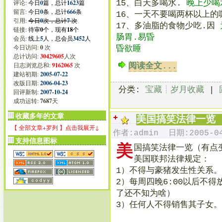
评论:
今日
0
篇，总计
1623
篇
15、白天多喝水.
晚上少喝
留言:
今日
0
条，总计
666
条
16、一天不要喝两杯以上的
引用:
今日
0
次，总计
7
次
17、多油脂的食物少吃.因
链接:
待审
0
个，现有
18
个
肠胃.易昏
会员:
线上
5
人，总会员
3452
人
今日访问:
0
次
昏欲睡
总计访问:
30429605
人次
日志浏览总和:
9162065
次
阅读全文...
建站初期:
2005-07-22
改版日期:
2006-04-23
分类:
宝藏┊岁月收藏
|
回评新制:
2007-10-24
成功运转:
7687
天
收藏多年的文章
美国搞笑法律一览
【 全部文章+罗列 】点击我展开↓
作者:admin 日期:2005-04
支持信息图标
美
国搞笑法律一览（有点
美国联邦法律规定：
1）不得与豪猪发生性关系
2）每周四晚6:00以后不
了还不知为啥）
3）任何人不得销售其子女