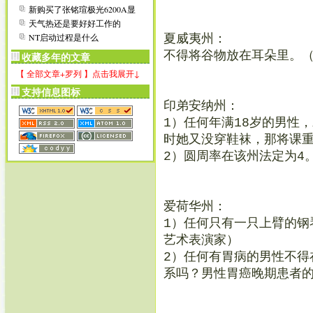
新购买了张铭瑄极光6200A显
示卡
天气热还是要好好工作的
NT启动过程是什么
夏威夷州：
不得将谷物放在耳朵里。
收藏多年的文章
【 全部文章+罗列 】点击我展开↓
支持信息图标
印弟安纳州：
1）任何年满18岁的男性
时她又没穿鞋袜，那将课
2）圆周率在该州法定为4
爱荷华州：
1）任何只有一只上臂的钢
艺术表演家）
2）任何有胃病的男性不得
系吗？男性胃癌晚期患者