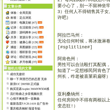
2）每周四晚6:00以后不
要小心了，别一不留神坐
文章分类
3）任何人不得销售其子女
体验┊全局页面
许吧）
标签┊定点浏览
技研┊电脑文献 [67]
记录┊生活留痕 [345]
进阶┊源码脚本 [44]
阿拉巴马州：
共享┊资源分享 [131]
无论任何时候，将冰激淋
文悟┊健康心扉 [128]
[#splitline#]
捕捉┊美图摄影 [22]
前沿┊视听影音 [98]
评论┊唠叨资讯 [84]
阿肯色州：
宝藏┊岁月收藏 [35]
男性可以合法殴打其配偶
随机出现的文章
知道了一定想移民阿肯色
成功无捷径
州长，咋老被喜莱莉扁呀
聊一下 阿里巴巴的态度 无奈
之举
新浪UC 2005III 正式版
&UCTo...
购买宏碁Aspire 3604NWXM感
受
流行歌曲之乡音视频欣赏
亚利桑纳州：
心情不爽推荐一首舞曲
任何房间中不得有两根以
最新迅雷5.9.20.1418 去广告补
变态狂!）
丁
重庆模具钢材 报道专贴