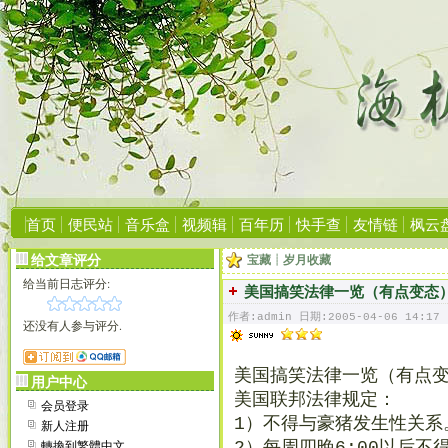
首页
便民站
音乐盒
视频辑
百年历
快手查
友情链
枫云
给文章评分
宝藏┊岁月收藏
给当前日志评分:
美国搞笑法律一览（有点变态
作者:admin 日期:2005-04-06 14:17
还没有人参与评分.
美国搞笑法律一览（有点
用户中心
美国联邦法律规定：
会员登录
1）不得与豪猪发生性关系
新人注册
轉換到繁體中文