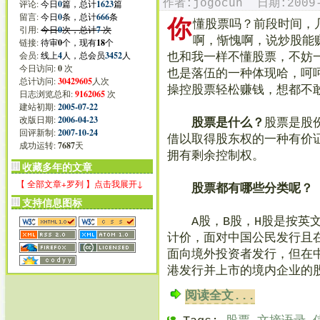
作者:jogocun 日期:2009-
评论:
今日
0
篇，总计
1623
篇
留言:
今日
0
条，总计
666
条
你
懂股票吗？前段时间，
引用:
今日
0
次，总计
7
次
啊，惭愧啊，说炒股能
链接:
待审
0
个，现有
18
个
会员:
线上
4
人，总会员
3452
人
也和我一样不懂股票，不妨
今日访问:
0
次
也是落伍的一种体现哈，呵
总计访问:
30429605
人次
操控股票轻松赚钱，想都不
日志浏览总和:
9162065
次
建站初期:
2005-07-22
改版日期:
2006-04-23
股票是什么？
股票是股
回评新制:
2007-10-24
借以取得股东权的一种有价
成功运转:
7687
天
拥有剩余控制权。
收藏多年的文章
【 全部文章+罗列 】点击我展开↓
股票都有哪些分类呢？
支持信息图标
A股，B股，H股是按英文
计价，面对中国公民发行且
面向境外投资者发行，但在
港发行并上市的境内企业的
阅读全文...