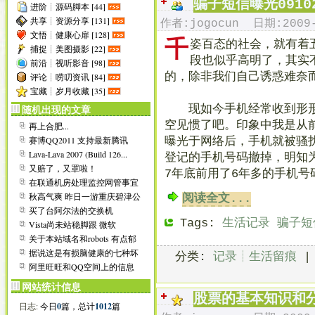
骗子短信曝光0910
进阶┊源码脚本 [44]
[
2006-05-16
]
申请友情链接请点这里看说
共享┊资源分享 [131]
作者:jogocun 日期:2009-
[
2006-05-16
]
如未特别说明,本站所有内
文悟┊健康心扉 [128]
[
2006-05-17
千
]
本站部分资源需要会员才能
姿百态的社会，就有着
捕捉┊美图摄影 [22]
[
2006-05-17
]
若您对本站有任何建议或意见
段也似乎高明了，其实
前沿┊视听影音 [98]
[
2006-05-17
]
欢迎大家加入本站交流群:
6
[
2006-06-17
]
增加世界杯在线播放平台:
的，除非我们自己诱惑难奈
评论┊唠叨资讯 [84]
[
2006-07-15
]
第一次清理“垃圾”注册ID:
宝藏┊岁月收藏 [35]
[
2006-08-27
]
增加侧栏在线Flash播放器;
现如今手机经常收到形形
随机出现的文章
[
2008-08-01
]
通知所有友链站点,更新本站
空见惯了吧。印象中我是从
再上合肥...
[
2008-08-03
]
美化日志页面底部信息排版
[
2008-08-04
]
去掉谷歌火狐推介,官方八月
赛博QQ2011 支持最新腾讯
曝光于网络后，手机就被骚
QQ2011beta...
Lava-Lava 2007 (Build 126...
登记的手机号码撤掉，明知为
又赔了，又罩啦！
7年底前用了6年多的手机
在联通机房处理监控网管事宜
～
秋高气爽 昨日一游重庆碧津公
阅读全文...
园之碧津湖
买了台阿尔法的交换机
Tags:
生活记录
骗子短
Vista尚未站稳脚跟 微软
Windows 7又至...
关于本站域名和robots 有点郁
闷
据说这是有损脑健康的七种坏
分类:
记录┊生活留痕
习惯
阿里旺旺和QQ空间上的信息
诈骗
网站统计信息
股票的基本知识和
日志:
今日
0
篇，总计
1012
篇