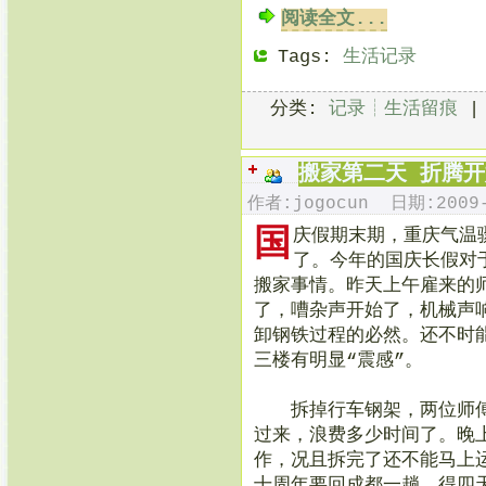
阅读全文...
Tags:
生活记录
分类:
记录┊生活留痕
搬家第二天 折腾
作者:jogocun 日期:2009-
国
庆假期末期，重庆气温
了。今年的国庆长假对
搬家事情。昨天上午雇来的
了，嘈杂声开始了，机械声
卸钢铁过程的必然。还不时
三楼有明显“震感”。
拆掉行车钢架，两位师傅
过来，浪费多少时间了。晚
作，况且拆完了还不能马上
十周年要回成都一趟，得四