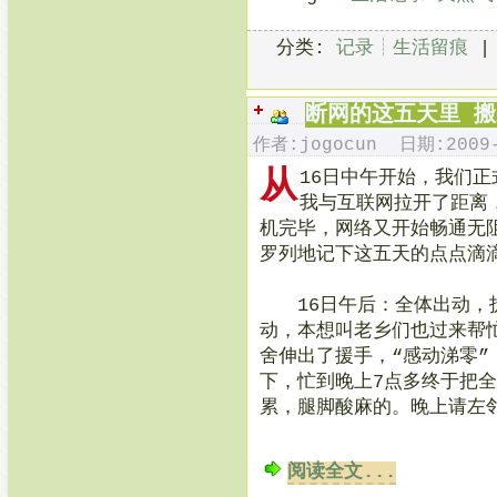
分类:
记录┊生活留痕
断网的这五天里 
作者:jogocun 日期:2009-
从
16日中午开始，我们
我与互联网拉开了距离
机完毕，网络又开始畅通无
罗列地记下这五天的点点滴
16日午后：全体出动，拆
动，本想叫老乡们也过来帮
舍伸出了援手，“感动涕零
下，忙到晚上7点多终于把
累，腿脚酸麻的。晚上请左
阅读全文...