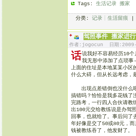
Tags:
生活记录
搬家
分类:
记录┊生活留痕
驾照事件 搬家进行
作者:jogocun 日期:2009-
话
说我好不容易经历10
我无形中添加了点琐事
上面的住址是本地某某小区
什么大碍，但从长远考虑，
出现点差错倒也没什么吧
搞错吗？恰恰是我多花钱了
完路考，一行四人合伙请教
出100元交给教练说是办驾
回事，也就给了。事后问了
年好像是交了50或80元，
钱被教练吞了，他发财了。