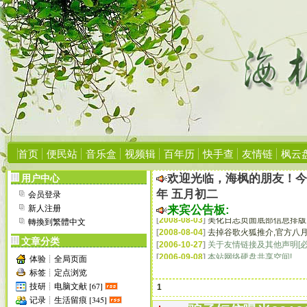
[
2006-10-27
]
关于友情链接及其他声明[必
[
2006-09-08
]
本站网络硬盘共享空间!
[
2006-09-06
]
手机Wap用户访问地址:http://h
[
2006-09-06
]
转载本站文章请标明来源、
[
2006-07-03
]
成功升级程序至PJBlog2 v2.
[
2006-04-23
]
受Blog垃圾信息骚扰,遂升级
[
2006-05-16
]
建议您使用IE6.0浏览器,
显示
[
2006-05-16
]
申请友情链接请点这里看说
[
2006-05-16
]
如未特别说明,本站所有内
[
2006-05-17
]
本站部分资源需要会员才能
[
2006-05-17
]
若您对本站有任何建议或意见
[
2006-05-17
]
欢迎大家加入本站交流群:
6
首页
便民站
音乐盒
视频辑
百年历
快手查
友情链
枫云
[
2006-06-17
]
增加世界杯在线播放平台:
[
2006-07-15
]
第一次清理“垃圾”注册ID:
欢迎光临，海枫的朋友！
用户中心
[
2006-08-27
]
增加侧栏在线Flash播放器;
年 五月初二
会员登录
[
2008-08-01
]
通知所有友链站点,更新本站
新人注册
[
2008-08-03
]
美化日志页面底部信息排版
来宾公告板:
[
2008-08-04
]
去掉谷歌火狐推介,官方八月
轉換到繁體中文
[
2006-10-27
]
关于友情链接及其他声明[必
文章分类
[
2006-09-08
]
本站网络硬盘共享空间!
[
2006-09-06
]
手机Wap用户访问地址:http://h
体验┊全局页面
[
2006-09-06
]
转载本站文章请标明来源、
标签┊定点浏览
[
2006-07-03
]
成功升级程序至PJBlog2 v2.
技研┊电脑文献 [67]
1
[
2006-04-23
]
受Blog垃圾信息骚扰,遂升级
记录┊生活留痕 [345]
[
2006-05-16
]
建议您使用IE6.0浏览器,
显示