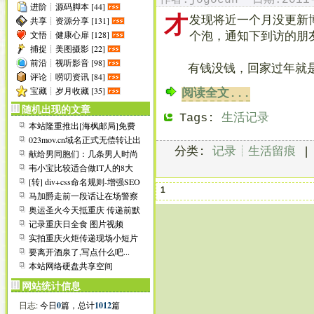
作者:jogocun 日期:2011-
进阶┊源码脚本 [44]
[
2006-05-17
]
若您对本站有任何建议或意见
才
发现将近一个月没更新
共享┊资源分享 [131]
[
2006-05-17
]
欢迎大家加入本站交流群:
6
文悟┊健康心扉 [128]
个泡，通知下到访的朋
[
2006-06-17
]
增加世界杯在线播放平台:
捕捉┊美图摄影 [22]
[
2006-07-15
]
第一次清理“垃圾”注册ID:
[
2006-08-27
]
增加侧栏在线Flash播放器;
前沿┊视听影音 [98]
有钱没钱，回家过年就
[
2008-08-01
]
通知所有友链站点,更新本站
评论┊唠叨资讯 [84]
[
2008-08-03
]
美化日志页面底部信息排版
宝藏┊岁月收藏 [35]
阅读全文...
[
2008-08-04
]
去掉谷歌火狐推介,官方八月
随机出现的文章
Tags:
生活记录
本站隆重推出[海枫邮局]免费
1G高性能空间
023mov.cn域名正式无偿转让出
去了
分类:
记录┊生活留痕
献给男同胞们：几条男人时尚
健身的建议
韦小宝比较适合做IT人的8大
理由
[转] div+css命名规则-增强SEO
1
马加爵走前一段话让在场警察
落泪
奥运圣火今天抵重庆 传递前默
哀一分钟
记录重庆日全食 图片视频
实拍重庆火炬传递现场小短片
要离开酒泉了,写点什么吧...
本站网络硬盘共享空间
网站统计信息
日志:
今日
0
篇，总计
1012
篇