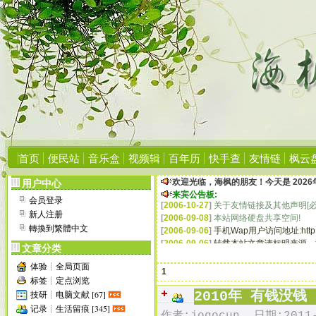
[
2006-09-06
]
转载本站文章请标明来源、
[
2006-07-03
]
成功升级程序至PJBlog2 v2.
[
2006-04-23
]
受Blog垃圾信息骚扰,遂升级
[
2006-05-16
]
建议您使用IE6.0浏览器,
显示
[
2006-05-16
]
申请友情链接请点这里看说
[
2006-05-16
]
如未特别说明,本站所有内
[
2006-05-17
]
本站部分资源需要会员才能
[
2006-05-17
]
若您对本站有任何建议或意见
[
2006-05-17
]
欢迎大家加入本站交流群:
6
[
2006-06-17
]
增加世界杯在线播放平台:
[
2006-07-15
]
第一次清理“垃圾”注册ID:
[
2006-08-27
]
增加侧栏在线Flash播放器;
首页
便民站
音乐盒
视频辑
百年历
快手查
友情链
枫云
[
2008-08-01
]
通知所有友链站点,更新本站
[
2008-08-03
]
美化日志页面底部信息排版
欢迎光临，海枫的朋友！今天是
202
用户中心
[
2008-08-04
]
去掉谷歌火狐推介,官方八月
来宾公告板:
会员登录
[
2006-10-27
]
关于友情链接及其他声明[必
[
2006-09-08
]
本站网络硬盘共享空间!
新人注册
[
2006-09-06
]
手机Wap用户访问地址:http://h
轉換到繁體中文
[
2006-09-06
]
转载本站文章请标明来源、
文章分类
[
2006-07-03
]
成功升级程序至PJBlog2 v2.
[
2006-04-23
]
受Blog垃圾信息骚扰,遂升级
体验┊全局页面
1
[
2006-05-16
]
建议您使用IE6.0浏览器,
显示
标签┊定点浏览
[
2006-05-16
]
申请友情链接请点这里看说
技研┊电脑文献 [67]
2010年 有钱没钱
[
2006-05-16
]
如未特别说明,本站所有内
记录┊生活留痕 [345]
[
2006-05-17
]
本站部分资源需要会员才能