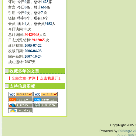
评论:
今日
0
篇，总计
1623
篇
留言:
今日
0
条，总计
666
条
引用:
今日
0
次，总计
7
次
链接:
待审
0
个，现有
18
个
会员:
线上
4
人，总会员
3452
人
今日访问:
0
次
总计访问:
30429605
人次
日志浏览总和:
9162065
次
建站初期:
2005-07-22
改版日期:
2006-04-23
回评新制:
2007-10-24
成功运转:
7687
天
收藏多年的文章
【 全部文章+罗列 】点击我展开↓
支持信息图标
CopyRight 2005.
Powered By
PJBlog2 v2
☆☆☆ 感谢