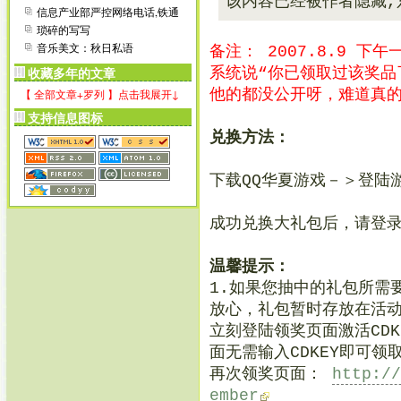
该内容已经被作者隐藏
信息产业部严控网络电话,铁通
卫通面临出局
琐碎的写写
音乐美文：秋日私语
备注： 2007.8.9 下
系统说“你已领取过该奖品
收藏多年的文章
他的都没公开呀，难道真的
【 全部文章+罗列 】点击我展开↓
支持信息图标
兑换方法：
下载QQ华夏游戏－＞登陆
成功兑换大礼包后，请登
温馨提示：
1.如果您抽中的礼包所需
放心，礼包暂时存放在活
立刻登陆领奖页面激活CD
面无需输入CDKEY即可领
再次领奖页面：
http:/
ember