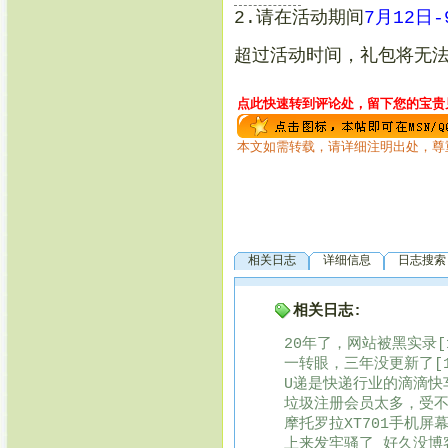
2.请在活动期间
7月12日
超过活动时间，礼包将无
点此快速转到评论处，留下您的宝贵见
本文如需转载，请详细注明出处，尊
相关日志
详细信息
日志搜索
相关日志:
20年了，网站被黑实录[1
一转眼，三年没更新了[1
U递是快递行业的滴滴快车
垃圾注册会员太多，受不了
摩托罗拉XT701手机屏幕
上来发牢骚了 好久没博客