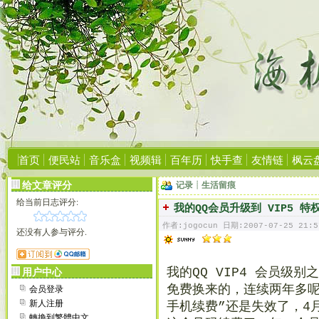
首页
便民站
音乐盒
视频辑
百年历
快手查
友情链
枫云
给文章评分
记录┊生活留痕
给当前日志评分:
我的QQ会员升级到 VIP5 特
作者:jogocun 日期:2007-07-25 21:5
还没有人参与评分.
我的QQ VIP4 会员级
用户中心
会员登录
免费换来的，连续两年多呢
新人注册
手机续费”还是失效了，4
轉換到繁體中文