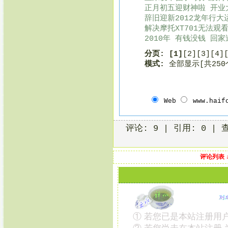
正月初五迎财神啦 开业大
辞旧迎新2012龙年行大运
解决摩托XT701无法观
2010年 有钱没钱 回家过
分页:
[1]
[2]
[3]
[4]
模式:
全部显示[共25
Web
www.haif
评论: 9 | 引用: 0 | 
评论列表 
① 若您已是本站注册用户