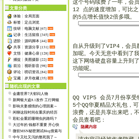
这个号码续费了一年，会
文章分类
12 点的速度增加，可比
体验┊全局页面
的5点增长值快2倍多哦。
标签┊定点浏览
技研┊电脑文献 [67]
记录┊生活留痕 [345]
进阶┊源码脚本 [44]
自从升级到了VIP4，会
共享┊资源分享 [131]
文悟┊健康心扉 [128]
加呢。今天无意中看到了我
捕捉┊美图摄影 [22]
这下网络硬盘容量上升到了
前沿┊视听影音 [98]
功能呢。
评论┊唠叨资讯 [84]
宝藏┊岁月收藏 [35]
随机出现的文章
金庸世界7大郁闷人物
QQ VIP5 会员7月份
新网银大盗8.1发作 工行网银
再成下手目标~
5个QQ华夏精品大礼包，
影响夫妻感情的心理因素～
闲聊这段时间在重庆的经历
浪费，还是共享出来吧，不
彩虹会重蹈珊瑚虫的路吗？
会员查看吧：
大过年的 钱都不重要 开心快
隐藏内容
乐就好！
微软MSN秘密测试Blog搜索与
RSS聚合工具～
中午又吐又泻的整死我了～