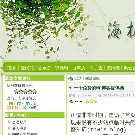
首页
便民站
音乐盒
视频辑
百年历
快手查
友情链
枫云
给文章评分
记录┊生活留痕
给当前日志评分:
一个免费的WP博客提供商
作者:jogocun 日期:2007-09-12 23:1
当前日志评分情况:
1
5
5.00
正值非常时期，走访了首
用户中心
会员登录
现果然有不少站点临时关
新人注册
磨剑庐(thw's blog) 
轉換到繁體中文