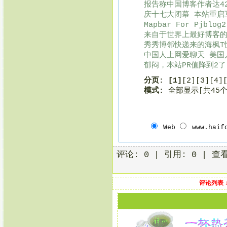
报告称中国博客作者达42
庆十七大闭幕 本站重启互
Mapbar For Pjblog2
来自于世界上最好博客的4
秀秀博邻快递来的海枫T恤
中国人上网爱聊天 美国人
郁闷，本站PR值降到2了[
分页:
[1]
[2]
[3]
[4]
模式:
全部显示[共45
Web
www.haif
评论: 0 | 引用: 0 | 查
评论列表 