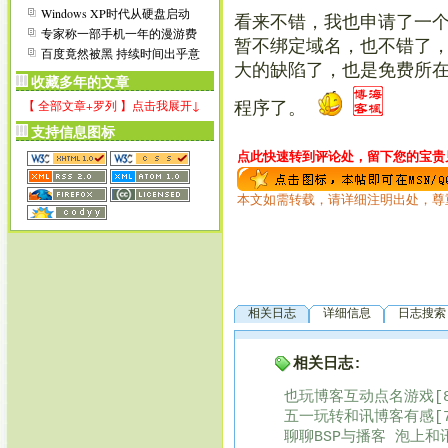
哀一分钟
Windows XP时代从硬盘启动
看来不错，我也申请了一
到DOS的方法
专家称一部手机一年的漫游费
暂不绑定域名，也不错了
成本仅为1分钱
百度竟然被黑 持续时间出乎意
料
大的缺陷了，也是免费所在了
收藏多年的文章
【 全部文章+罗列 】点击我展开↓
程序了。
支持信息图标
点此快速转到评论处，留下您的宝贵见
本文如需转载，请详细注明出处，尊
相关日志
详细信息
日志搜索
相关日志:
也玩博客互动点名游戏[8
五一玩转和讯博客有感[7
聊聊BSP与播客 泡上和讯