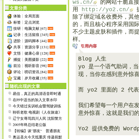
ws.cn/
的网站干脆直接放
文章分类
用
http://yo2.cn/
体验┊全局页面
除了绑定域名收费外，其
标签┊定点浏览
的，而且核心程序采用国际上
技研┊电脑文献 [67]
不少主题皮肤和插件，而
记录┊生活留痕 [345]
样。
进阶┊源码脚本 [44]
引用内容
共享┊资源分享 [131]
文悟┊健康心扉 [128]
Blog 人生
捕捉┊美图摄影 [22]
前沿┊视听影音 [98]
yo 是一个语气助词，
评论┊唠叨资讯 [84]
现，当你在感到意外惊喜
宝藏┊岁月收藏 [35]
随机出现的文章
而 yo2 里面的 2 代
易信，真正的高清语音即时通
讯软件！
在PJ中适当的加入文章水印
我们希望每一个用户在
今天错过实训机会暨驾驶训练
有感
聆听老歌 电视剧《人在旅途》
意外惊喜，这就是我们
主题曲 - 人在旅途m...
辽宁女辱骂四川人民 沈阳警方
已将其抓获
2005年终总结老公版
Yo2 提供免费的 Word
【转编】谈”朋友“ 普通朋友
与真正朋友
奥运圣火今天抵重庆 传递前默