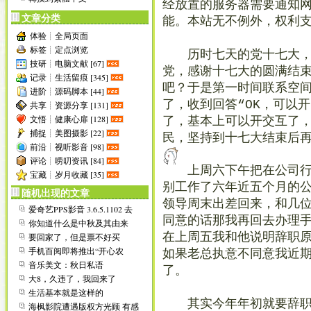
经放置的服务器需要通知
文章分类
能。本站无不例外，权利
体验┊全局页面
标签┊定点浏览
历时七天的党十七大，今
技研┊电脑文献 [67]
党，感谢十七大的圆满结
记录┊生活留痕 [345]
吧？于是第一时间联系空
进阶┊源码脚本 [44]
了，收到回答“OK，可以
共享┊资源分享 [131]
文悟┊健康心扉 [128]
了，基本上可以开交互了
捕捉┊美图摄影 [22]
民，坚持到十七大结束后再
前沿┊视听影音 [98]
评论┊唠叨资讯 [84]
上周六下午把在公司行李
宝藏┊岁月收藏 [35]
别工作了六年近五个月的
随机出现的文章
领导周末出差回来，和几
爱奇艺PPS影音 3.6.5.1102 去
同意的话那我再回去办理
广告绿色...
你知道什么是中秋及其由来
吗？
在上周五我和他说明辞职原
要回家了，但是票不好买
手机百阅即将推出“开心农
如果老总执意不同意我近
场”！
音乐美文：秋日私语
了。
大8，久违了，我回来了
生活基本就是这样的
其实今年年初就要辞职的
海枫影院遭遇版权方光顾 有感