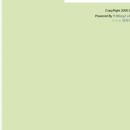
CopyRight 2005.
Powered By
PJBlog2 v2
☆☆☆ 感谢