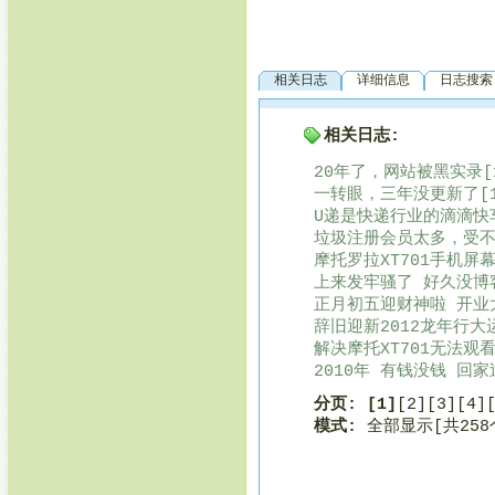
相关日志
详细信息
日志搜索
相关日志:
20年了，网站被黑实录[1
一转眼，三年没更新了[1
U递是快递行业的滴滴快车
垃圾注册会员太多，受不了
摩托罗拉XT701手机屏幕
上来发牢骚了 好久没博客
正月初五迎财神啦 开业大
辞旧迎新2012龙年行大运
解决摩托XT701无法观
2010年 有钱没钱 回家过
分页:
[1]
[2]
[3]
[4]
模式:
全部显示[共25