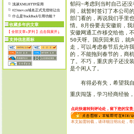
而发
郁闷~考虑到当时自己还没
浅谈XMLHTTP应用
023mov.cn域名正式无偿转让出
间，就暂时签订了本公司的
去了
什么是TrackBack引用功能？
部门看的，再说我们手里
收藏多年的文章
情。8月份要去安徽前，我
【 全部文章+罗列 】点击我展开↓
安徽网通工作移交给他，
支持信息图标
50天呀。国庆回来后，就
走，可以考虑春节后允许
的，不能拖到春节的，商机
了。不巧，重庆房子还没
是个闲人了。
有得必有失，希望我自己
重庆闯荡，学习经商经验
点此快速转到评论处，留下您的宝贵见
本文如需转载，请详细注明出处，尊