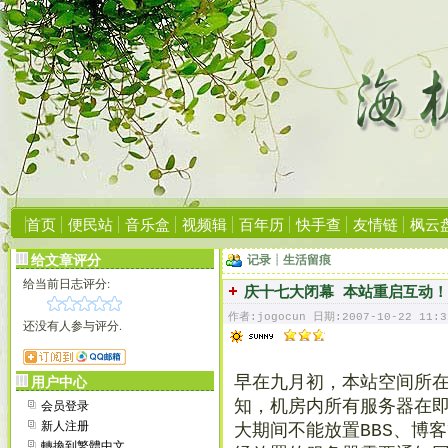
首页
便民站
音乐盒
视频辑
百年历
快手查
友情链
枫云
给文章评分
记录┊生活留痕
给当前日志评分:
庆十七大闭幕 本站重启互动！
作者:jogocun 日期:2007-10-22 11:3
还没有人参与评分.
早在九月初，本站空间所
用户中心
会员登录
知，机房内所有服务器在
新人注册
大期间不能放置BBS、博
轉換到繁體中文