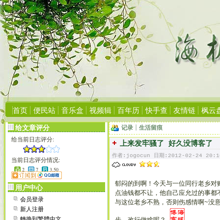
首页
便民站
音乐盒
视频辑
百年历
快手查
友情链
枫云
给文章评分
记录┊生活留痕
给当前日志评分:
上来发牢骚了 好久没博客了
作者:jogocun 日期:2012-02-24 20:1
当前日志评分情况:
2
7
3.50
郁闷的到啊！今天与一位同行老乡对
用户中心
点油钱都不让，他自己应允过的事都
会员登录
与这位老乡不熟，否则伤感情啊~没
新人注册
轉換到繁體中文