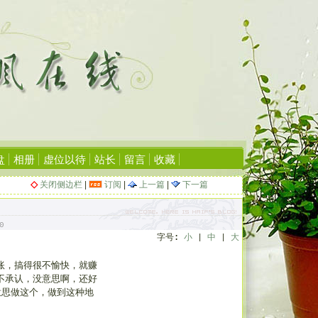
盘
相册
虚位以待
站长
留言
收藏
◇
关闭侧边栏
|
订阅
|
上一篇
|
下一篇
0
字号
:
小
|
中
|
大
账，搞得很不愉快，就赚
不承认，没意思啊，还好
意思做这个，做到这种地