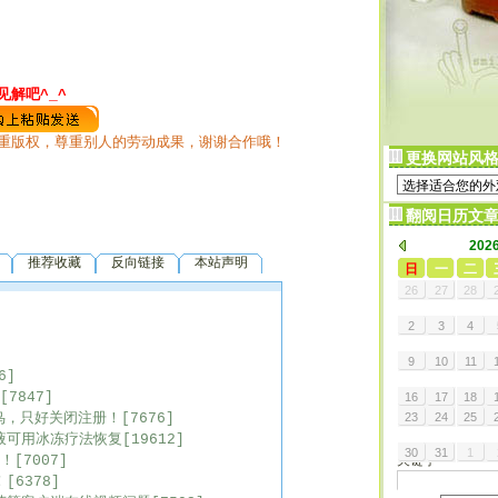
解吧^_^
重版权，尊重别人的劳动成果，谢谢合作哦！
更换网站风
翻阅日历文
202
推荐收藏
反向链接
本站声明
日
一
二
26
27
28
2
3
4
]
9
10
11
6]
7847]
16
17
18
，只好关闭注册！[7676]
23
24
25
站内文章搜
液可用冰冻疗法恢复[19612]
30
31
1
关键字
[7007]
[6378]