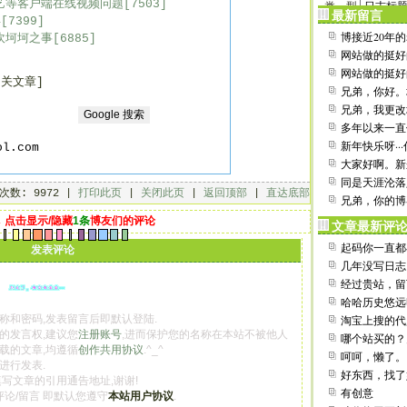
艺等客户端在线视频问题[7503]
类 型
最新留言
7399]
博接近20年的老
坷坷之事[6885]
还在用。
网站做的挺好
支持一下
网站做的挺好
相关文章]
xwushi.com ..
兄弟，你好。域名
在继续使用。..
兄弟，我更改
aini365.cn...
多年以来一直
链接，今日逛来
新年快乐呀··
ol.com
软件了···自用软
大家好啊。新
同是天涯沦落人啊
次数: 9972 |
打印此页
|
关闭此页
|
返回顶部
|
直达底部
兄弟，你的博
↓ 点击显示/隐藏
1条
博友们的评论
文章最新评
起码你一直都
发表评论
开了。
几年没写日志
发现自己的文笔
经过贵站，留
访，www.xrpmo
哈哈历史悠远呀
用到现在也算是
称和密码,发表留言后即默认登陆.
淘宝上搜的代
百度thinkpad贴
的发言权,建议您
注册账号
,进而保护您的名称在本站不被他人
哪个站买的？
载的文章,均遵循
创作共用协议
.^_^
呵呵，懒了。
进行发表.
好东西，找了
填写文章的引用通告地址,谢谢!
有创意
评论/留言 即默认您遵守
本站用户协议
.