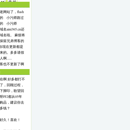
网站了，flash
的 小污师路过
的 小污师
.
aini365.cn还
.
域名啦。 麻烦将
保留兄弟博客的
竟然发现贵...
·你现在更新都是
件...
来的。多多请假
......
客也不更新了啊
论
在啊 好多都打不
了，回顾过程，
太差劲了。...
下脚印，盼望回
o...
PJ2都从05年
坚持了...
购品，建议你去
吧...
多钱？
好久！喜欢！