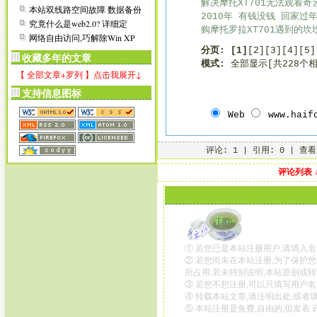
解决摩托XT701无法观看奇
本站双线路空间故障 数据备份
2010年 有钱没钱 回家过年[
转移
究竟什么是web2.0? 详细定
购摩托罗拉XT701遇到的坎坎
义……
网络自由访问,巧解除Win XP
文件共享限制
分页:
[1]
[2]
[3]
[4]
[5]
收藏多年的文章
模式:
全部显示[共228个
【 全部文章+罗列 】点击我展开↓
支持信息图标
Web
www.haif
评论: 1 | 引用: 0 | 查看
评论列表 
① 若您已是本站注册用户,请填入名
② 若您尚未在本站注册,为了保护您
所占用.若未特别说明,本站原创或转
③ 若您不想注册,可以只填写用户名
④ 转载本站文章,请注明出处,或者
⑤ 本站注册是免费,自由的,但发表 