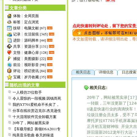
步，改行做啥呢？
文章分类
体验┊全局页面
标签┊定点浏览
点此快速转到评论处，留下您的宝贵见
技研┊电脑文献 [67]
记录┊生活留痕 [345]
本文如需转载，请详细注明出处，尊
进阶┊源码脚本 [44]
共享┊资源分享 [131]
文悟┊健康心扉 [128]
捕捉┊美图摄影 [22]
前沿┊视听影音 [98]
评论┊唠叨资讯 [84]
相关日志
详细信息
日志搜索
宝藏┊岁月收藏 [35]
随机出现的文章
相关日志:
一人模仿25位歌手
20年了，网站被黑实录[17
令人震惊的一段视频 因钱而死
不值啊
一转眼，三年没更新了[124
我的XT701爱机命不长矣了，
屏幕局部触屏失灵！
U递是快递行业的滴滴快车！[
分享在线欣赏迈克尔·杰克逊生
前精彩作品视频集
垃圾注册会员太多，受不了鸟
十大流氓软件完全卸载方案
摩托罗拉XT701手机屏幕漏
20年了，网站被黑实录
正月初五迎财神啦 开业大吉！
【车载导航】善领DSA2011专
辞旧迎新2012龙年行大运~！
业版(P57)炫酷...
纯美音乐歌曲 春天的味道