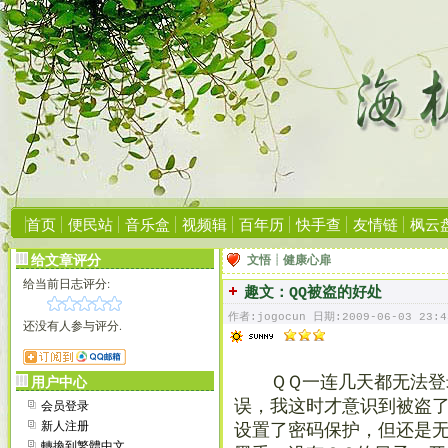
首页
便民站
音乐盒
视频辑
百年历
快手查
友情链
枫云
给文章评分
文悟┊健康心扉
给当前日志评分:
趣文：QQ被盗的好处
作者:jogocun 日期:2009-06-03 23:4
还没有人参与评分.
ＱＱ一连几天都无法登
用户中心
会员登录
误，我这时才意识到被盗了
新人注册
设置了密码保护，但还是
轉換到繁體中文