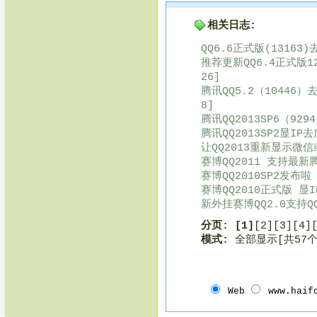
相关日志:
QQ6.6正式版(13163
推荐更新QQ6.4正式版1
26]
腾讯QQ5.2（10446）
8]
腾讯QQ2013SP6（92
腾讯QQ2013SP2显IP
让QQ2013重新显示微信
赛博QQ2011 支持最新腾讯
赛博QQ2010SP2发布啦 
赛博QQ2010正式版 显
新外挂赛博QQ2.0支持QQ2
分页:
[1]
[2]
[3]
[4]
模式:
全部显示[共57
Web
www.haif