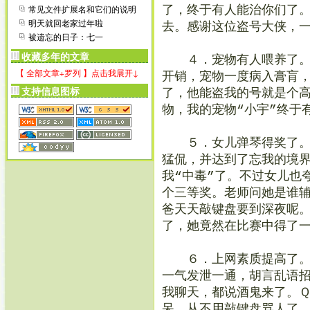
常见文件扩展名和它们的说明
了，终于有人能治你们了
明天就回老家过年啦
去。感谢这位盗号大侠，
被遗忘的日子：七一
收藏多年的文章
４．宠物有人喂养了。我
【 全部文章+罗列 】点击我展开↓
开销，宠物一度病入膏肓
支持信息图标
了，他能盗我的号就是个
物，我的宠物“小宇”终于
５．女儿弹琴得奖了。我
猛侃，并达到了忘我的境
我“中毒”了。不过女儿也
个三等奖。老师问她是谁
爸天天敲键盘要到深夜呢。
了，她竟然在比赛中得了
６．上网素质提高了。以
一气发泄一通，胡言乱语
我聊天，都说酒鬼来了。
呆，从不用敲键盘骂人了