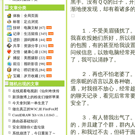
黑手。没有ＱＱ的日子，开
文章分类
渐地便发现，却有着诸多
体验┊全局页面
标签┊定点浏览
技研┊电脑文献 [67]
１．不受美眉骚扰了。我
记录┊生活留痕 [345]
我喜欢投她们所好，所以
进阶┊源码脚本 [44]
的包围，有的甚至给我设
共享┊资源分享 [131]
文悟┊健康心扉 [128]
问候信息，以致电脑经常
捕捉┊美图摄影 [22]
了，我可以清静了。
前沿┊视听影音 [98]
评论┊唠叨资讯 [84]
２．再也不怕老婆了。由
宝藏┊岁月收藏 [35]
些亲昵的语言以及各种吻
随机出现的文章
遇，对我很不放心，经常
在线观看电视剧《仙剑奇侠传
三 仙剑奇侠传之灵珠神剑...
的聊天记录，看完后常常
新浪微博上的粉友们缅怀苹果
前CEO乔布斯
今天拿到第一单生意了
安全了。
做出真正的W3C,IE FireFox对
CSS的不...
CorelDRAW X6 v16.1.0.843 ...
３．有人替我出气了。我
路由器基础知识
的，并且建了个群，群内
安全清除你:C盘垃圾
的，和我过不去，但碍于
系统崩溃了，今日重装了～